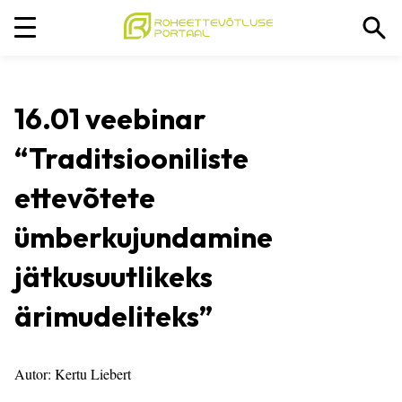
16.01 veebinar
“Traditsiooniliste
ettevõtete
ümberkujundamine
jätkusuutlikeks
ärimudeliteks”
Autor: Kertu Liebert