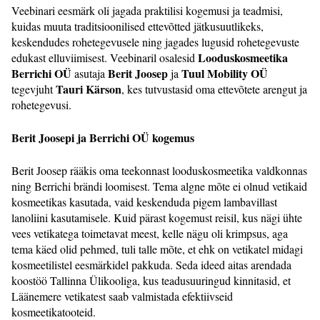
Veebinari eesmärk oli jagada praktilisi kogemusi ja teadmisi,
kuidas muuta traditsioonilised ettevõtted jätkusuutlikeks,
keskendudes rohetegevusele ning jagades lugusid rohetegevuste
Looduskosmeetika
edukast elluviimisest. Veebinaril osalesid
Berrichi OÜ
Berit Joosep
Tuul Mobility OÜ
asutaja
ja
Tauri Kärson
tegevjuht
, kes tutvustasid oma ettevõtete arengut ja
rohetegevusi.
Berit Joosepi ja Berrichi OÜ kogemus
Berit Joosep rääkis oma teekonnast looduskosmeetika valdkonnas
ning Berrichi brändi loomisest. Tema algne mõte ei olnud vetikaid
kosmeetikas kasutada, vaid keskenduda pigem lambavillast
lanoliini kasutamisele. Kuid pärast kogemust reisil, kus nägi ühte
vees vetikatega toimetavat meest, kelle nägu oli krimpsus, aga
tema käed olid pehmed, tuli talle mõte, et ehk on vetikatel midagi
kosmeetilistel eesmärkidel pakkuda. Seda ideed aitas arendada
koostöö Tallinna Ülikooliga, kus teadusuuringud kinnitasid, et
Läänemere vetikatest saab valmistada efektiivseid
kosmeetikatooteid.