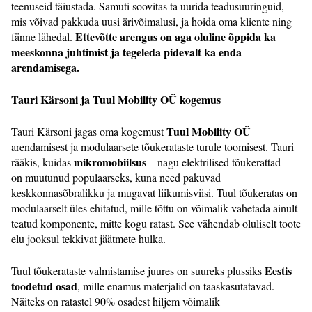
teenuseid täiustada. Samuti soovitas ta uurida teadusuuringuid,
mis võivad pakkuda uusi ärivõimalusi, ja hoida oma kliente ning
Ettevõtte arengus on aga oluline õppida ka
fänne lähedal.
meeskonna juhtimist ja tegeleda pidevalt ka enda
arendamisega.
Tauri Kärsoni ja Tuul Mobility OÜ kogemus
Tuul Mobility OÜ
Tauri Kärsoni jagas oma kogemust
arendamisest ja modulaarsete tõukerataste turule toomisest. Tauri
mikromobiilsus
rääkis, kuidas
– nagu elektrilised tõukerattad –
on muutunud populaarseks, kuna need pakuvad
keskkonnasõbralikku ja mugavat liikumisviisi. Tuul tõukeratas on
modulaarselt üles ehitatud, mille tõttu on võimalik vahetada ainult
teatud komponente, mitte kogu ratast. See vähendab oluliselt toote
elu jooksul tekkivat jäätmete hulka.
Eestis
Tuul tõukerataste valmistamise juures on suureks plussiks
toodetud osad
, mille enamus materjalid on taaskasutatavad.
Näiteks on ratastel 90% osadest hiljem võimalik