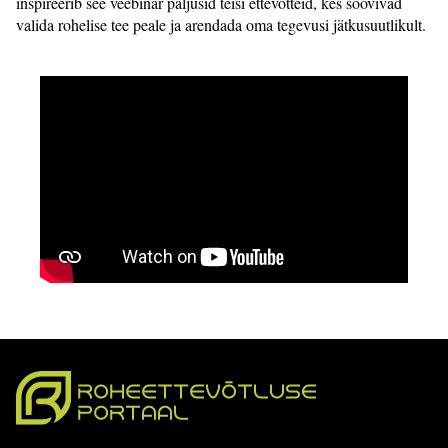
inspireerib see veebinar paljusid teisi ettevõtteid, kes soovivad
valida rohelise tee peale ja arendada oma tegevusi jätkusuutlikult.