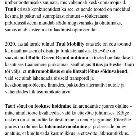
ümbertöötlemiseks suunata, mis vähendab keskkonnamõjusid.
Tuuli
eristab konkurentidest ka see, et nende tooted on mõeldud
kestma ja pakuvad suurepärast ohutust – tõukerataste
pidurdussüsteem muudab sõidu mugavamaks ja ohutumaks,
samas aitab süsteem aku laadimist optimeerida.
Tuul Mobility
2020. aastal turule tulnud
ratastele on edu toonud
ka maailmatasemel disain ja funktsionaalsus. Ettevõte on
Baltic Green Brand auhinna
saavutanud
ja tooted on laialdaselt
Riias ja Eestis
kasutuses Läänemere piirkonnas, sealhulgas
. Tauri
mikromobiilsus ei ole lihtsalt lõbus sõiduvahend
tõi välja, et
,
vaid see aitab lahendada tõsiseid transpordi ja
keskkonnaprobleeme linnades, pakkudes alternatiivi autole ja
vähendades liiklusummikute arvu.
fookuse hoidmine
Tauri sõnul on
äri arendamise juures oluline –
mitte ainult toote kvaliteedis, vaid ka ettevõtte juhtimises. Kõige
raskem on standardite kehtestamine ja nende järgimine. Ettevõtte
tulemuste mõõtmine
juures on oluline ka
ja protsesside pidev
analüüs, et kindlustada kasumlikkus ja ettevõtte jätkusuutlikkus.