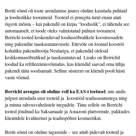
Beriti sõnul oli toote arendamise juures oluline kasutada puhtaid
ja looduslikke tooraineid. Tooteid ei pruugita turul enam alati
õigesti mõista – kui pakendil on kirjas “looduslik”, ei tähenda see
automaatselt, et toode oleks valmistatud puhtast toorainest.
Berrichi tooted keskenduvad loodussõbralikele koostisosadele
ning pakendite taaskasutatavusele. Ettevõte on loonud koostöö
kohaliku pakenditootja Neulariga, et pakendid oleksid
keskkonnasõbralikud ja taaskasutatavad. Lisaks on Berrichil
loodud ka refilleerimisvõimalus, kus kliendid saavad oma tühja
pakendi täita soodsamalt. Selline süsteem on kliendi poolt hästi
vastu võetud.
Berrichi arengus oli oluline roll ka EAS-i toetusel
, mis andis
julgust arendada uusi tooteid ja koostööd teadusasutustega ning
ja minna rahvusvahelistele turgudele. Tänu sellele on Berrichi
tooted jõudnud ka Saksamaale ja Amazoni platvormile, pakkudes
klientidele kvaliteetset ja teaduspõhist kosmeetikat.
Beriti sõnul on oluline tagasiside – see aitab pidevalt tooteid ja