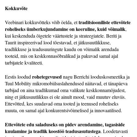
Kokkuvõte
traditsiooniliste ettevõtete
Veebinari kokkuvõtteks võib öelda, et
roheliseks ümberkujundamine on keeruline, kuid võimalik
,
kui keskenduda õigetele väärtustele ja strateegiatele. Beriti ja
Taurit inspireerivad lood tõestavad, et jätkusuutlikkuse,
teadlikkuse ja teadusuuringute kaudu on võimalik arendada
tooteid, mis on keskkonnasõbralikud ja pakuvad samal ajal
tarbijatele kvaliteeti.
rohetegevused
Eestis loodud
nagu Berrichi looduskosmeetika ja
Tuul Mobility mikromobiilsuslahendused näitavad, et tänapäeva
tarbijad on aina teadlikumad oma valikute keskkonnamõjudest,
ning et jätkusuutlikkus ei ole ainult mood, vaid muutuv eluviis.
Ettevõtted, kes suudavad oma tooted ja teenused roheliseks
muuta, on samal ajal konkurentsivõimelised ja innovaatilised.
Ettevõtete edu saladuseks on pidev arendamine, tagasiside
kuulamine ja teadlik koostöö teadusasutustega
. Loodetavasti