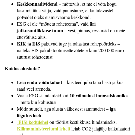
Keskkonnadividend
– mõtteviis, et me ei võta kogu
kasumit täna välja, vaid panustame, et ka tulevastel
põlvedel oleks elamisväärne keskkond.
äri
ESG ei ole “mõttetu roheteema”, vaid
jätkusuutlikkuse tuum
– vesi, pinnas, ressursid on meie
ettevõtluse alus.
KIK ja EIS
pakuvad tuge ja rahastust rohepöördeks –
näiteks EIS pakub tootmisettevõtetele kuni 200 000 euro
suurust rohetoetust.
Kuidas alustada?
Leia enda võidukohad
– kus teed juba täna hästi ja kus
saad veel areneda.
10 võimalust innovatsiooniks
Vaata ESG standardeid kui
– mitte kui kohustusi.
iga
Mõtle suurelt, aga alusta väikestest sammudest –
liigutus loeb
.
EISi kodulehel
on tööriist kestlikkuse hindamiseks;
Kliimaministeeriumi lehelt
leiab CO2 jalajälje kalkulaatori