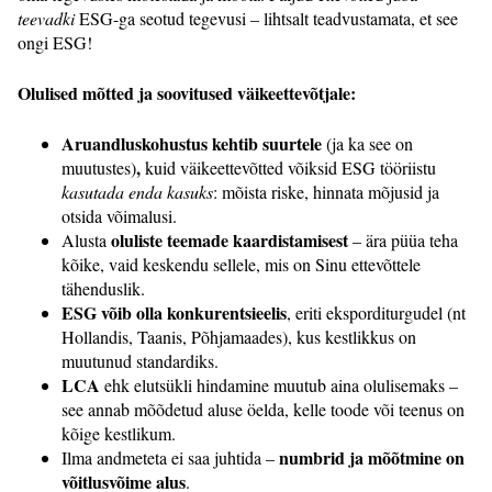
teevadki
ESG-ga seotud tegevusi – lihtsalt teadvustamata, et see
ongi ESG!
Olulised mõtted ja soovitused väikeettevõtjale:
Aruandluskohustus kehtib suurtele
(ja ka see on
,
muutustes)
kuid väikeettevõtted võiksid ESG tööriistu
kasutada enda kasuks
: mõista riske, hinnata mõjusid ja
otsida võimalusi.
oluliste teemade kaardistamisest
Alusta
– ära püüa teha
kõike, vaid keskendu sellele, mis on Sinu ettevõttele
tähenduslik.
ESG võib olla konkurentsieelis
, eriti eksporditurgudel (nt
Hollandis, Taanis, Põhjamaades), kus kestlikkus on
muutunud standardiks.
LCA
ehk elutsükli hindamine muutub aina olulisemaks –
see annab mõõdetud aluse öelda, kelle toode või teenus on
kõige kestlikum.
numbrid ja mõõtmine on
Ilma andmeteta ei saa juhtida –
võitlusvõime alus
.