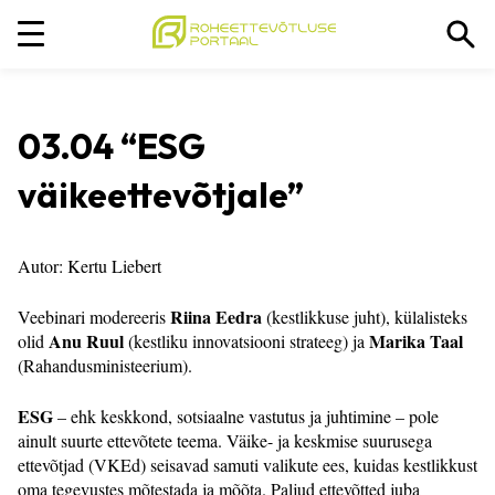
03.04 “
ESG
väikeettevõtjale
”
Autor: Kertu Liebert
Riina Eedra
Veebinari modereeris
(kestlikkuse juht), k
ülalisteks
Anu Ruul
Marika Taal
olid
(kestliku innovatsiooni strateeg) ja
(Rahandusministeerium).
ESG
– ehk keskkond, sotsiaalne vastutus ja juhtimine – pole
ainult suurte ettevõtete teema. Väike- ja keskmise suurusega
ettevõtjad (VKEd) seisavad samuti valikute ees, kuidas kestlikkust
oma tegevustes mõtestada ja mõõta. Paljud ettevõtted juba