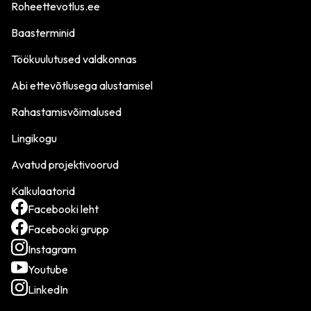
Roheettevotlus.ee
Baasterminid
Töökuulutused valdkonnas
Abi ettevõtlusega alustamisel
Rahastamisvõimalused
Lingikogu
Avatud projektivoorud
Kalkulaatorid
Facebooki leht
Facebooki grupp
Instagram
Youtube
LinkedIn