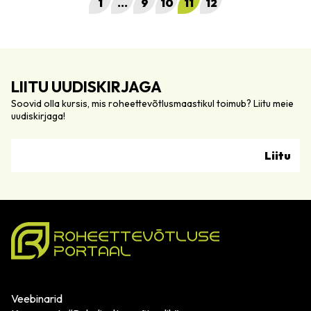
1
…
9
10
11
12
LIITU UUDISKIRJAGA
Soovid olla kursis, mis roheettevõtlusmaastikul toimub? Liitu meie
uudiskirjaga!
Veebinarid