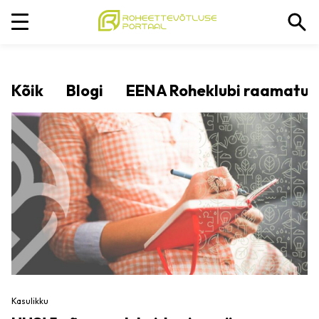
Kõik
Blogi
EENA Roheklubi raamatu- j
Kasulikku