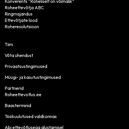
Konverents “Roheliselt on võimalik”
Roheettevõtja ABC
Ringmajandus
Ettevõtjate lood
Roheresolutsioon
Tiim
Võta ühendust
Privaatsustingimused
Müügi- ja kasutustingimused
Partnerid
Roheettevotlus.ee
Baasterminid
Töökuulutused valdkonnas
Abi ettevõtlusega alustamisel