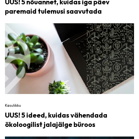
UUS! 5 nõuannet, kuidas iga päev
paremaid tulemusi saavutada
Kasulikku
UUS! 5 ideed, kuidas vähendada
ökoloogilist jalajälge büroos