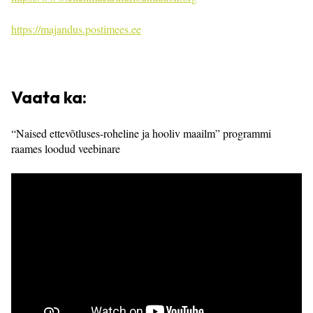
https://majandus.postimees.ee
Vaata ka:
“Naised ettevõtluses-roheline ja hooliv maailm” programmi
raames loodud veebinare