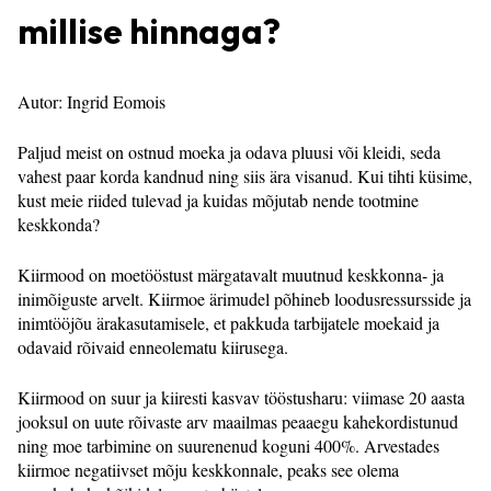
millise hinnaga?
Autor: Ingrid Eomois
Paljud meist on ostnud moeka ja odava pluusi või kleidi, seda
vahest paar korda kandnud ning siis ära visanud. Kui tihti küsime,
kust meie riided tulevad ja kuidas mõjutab nende tootmine
keskkonda?
Kiirmood on moetööstust märgatavalt muutnud keskkonna- ja
inimõiguste arvelt. Kiirmoe ärimudel põhineb loodusressursside ja
inimtööjõu ärakasutamisele, et pakkuda tarbijatele moekaid ja
odavaid rõivaid enneolematu kiirusega.
Kiirmood on suur ja kiiresti kasvav tööstusharu: viimase 20 aasta
jooksul on uute rõivaste arv maailmas peaaegu kahekordistunud
ning moe tarbimine on suurenenud koguni 400%. Arvestades
kiirmoe negatiivset mõju keskkonnale, peaks see olema