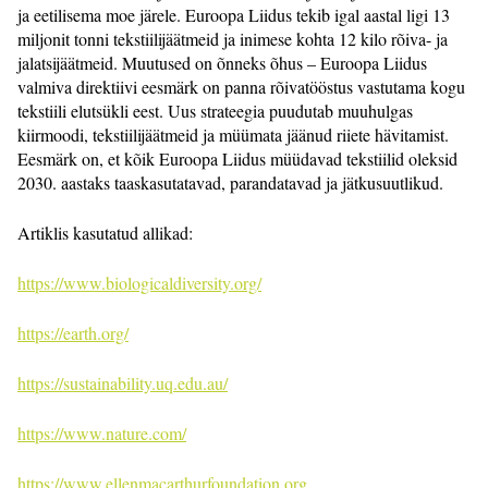
ja eetilisema moe järele. Euroopa Liidus tekib igal aastal ligi 13
miljonit tonni tekstiilijäätmeid ja inimese kohta 12 kilo rõiva- ja
jalatsijäätmeid. Muutused on õnneks õhus – Euroopa Liidus
valmiva direktiivi eesmärk on panna rõivatööstus vastutama kogu
tekstiili elutsükli eest. Uus strateegia puudutab muuhulgas
kiirmoodi, tekstiilijäätmeid ja müümata jäänud riiete hävitamist.
Eesmärk on, et kõik Euroopa Liidus müüdavad tekstiilid oleksid
2030. aastaks taaskasutatavad, parandatavad ja jätkusuutlikud.
Artiklis kasutatud allikad:
https://www.biologicaldiversity.org/
https://earth.org/
https://sustainability.uq.edu.au/
https://www.nature.com/
https://www.ellenmacarthurfoundation.org