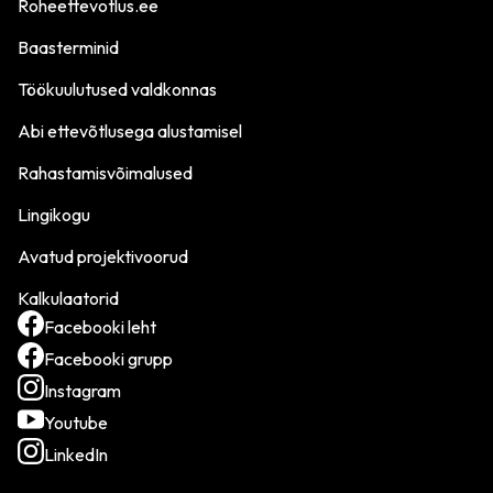
Roheettevotlus.ee
Baasterminid
Töökuulutused valdkonnas
Abi ettevõtlusega alustamisel
Rahastamisvõimalused
Lingikogu
Avatud projektivoorud
Kalkulaatorid
Facebooki leht
Facebooki grupp
Instagram
Youtube
LinkedIn