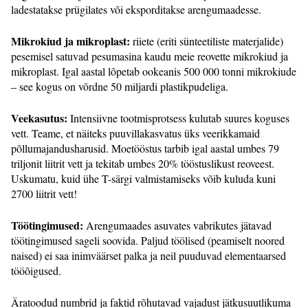
ladestatakse prügilates või eksporditakse arengumaadesse.
Mikrokiud ja mikroplast:
riiete (eriti sünteetiliste materjalide)
pesemisel satuvad pesumasina kaudu meie reovette mikrokiud ja
mikroplast. Igal aastal lõpetab ookeanis 500 000 tonni mikrokiude
– see kogus on võrdne 50 miljardi plastikpudeliga.
Veekasutus:
Intensiivne tootmisprotsess kulutab suures koguses
vett. Teame, et näiteks puuvillakasvatus üks veerikkamaid
põllumajandusharusid. Moetööstus tarbib igal aastal umbes 79
triljonit liitrit vett ja tekitab umbes 20% tööstuslikust reoveest.
Uskumatu, kuid ühe T-särgi valmistamiseks võib kuluda kuni
2700 liitrit vett!
Töötingimused:
Arengumaades asuvates vabrikutes jätavad
töötingimused sageli soovida. Paljud töölised (peamiselt noored
naised) ei saa inimväärset palka ja neil puuduvad elementaarsed
tööõigused.
Äratoodud numbrid ja faktid rõhutavad vajadust jätkusuutlikuma