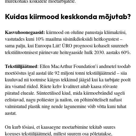
murekohaks kõikidele moetarbijatele.
Kuidas kiirmood keskkonda m
õ
jutab?
Kasvuhoonegaasid:
kiirmood on oluline panustaja kliimakriisi,
vastutades kuni 10% maailma süsinikdioksiidi heitkogustest –
sama palju, kui Euroopa Liit! ÜRO prognoosi kohaselt suureneb
tekstiilitootmisest pärinevate heitegaaside hulk 2030. aastaks 60%.
Tekstiilijäätmed
: Ellen MacArthur Foundation’i andmetel toodab
moetööstus igal aastal üle 92 miljoni tonni tekstiilijäätmeid – siia
kuuluvad nii tootmise käigus tekkinud jäägid kui ka tarbijate poolt
ära visatud riided. Riiete kehv kvaliteet aitab kaasa rõivaste
piiratud elueale. Sünteetilised kiud, mida kiirmoebrändid sageli
eelistavad, nagu polüester ja nailon, on põhimõtteliselt naftast
valmistatud plastik ning nende lagunemine võib võtta kuni tuhat
aastat.
On kurb tõsiasi, et kaasaegne moetarbimine tekitab suures
koguses tekstiilijäätmeid, millest suurem osa põletatakse,