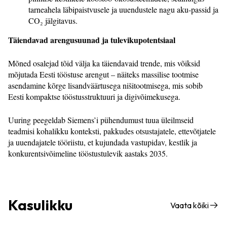
tarneahela läbipaistvusele ja uuendustele nagu aku-passid ja
CO₂ jälgitavus.
Täiendavad arengusuunad ja tulevikupotentsiaal
Mõned osalejad tõid välja ka täiendavaid trende, mis võiksid
mõjutada Eesti tööstuse arengut – näiteks massilise tootmise
asendamine kõrge lisandväärtusega nišitootmisega, mis sobib
Eesti kompaktse tööstusstruktuuri ja digivõimekusega.
Uuring peegeldab Siemens’i pühendumust tuua üleilmseid
teadmisi kohalikku konteksti, pakkudes otsustajatele, ettevõtjatele
ja uuendajatele tööriistu, et kujundada vastupidav, kestlik ja
konkurentsivõimeline tööstustulevik aastaks 2035.
Kasulikku
Vaata kõiki