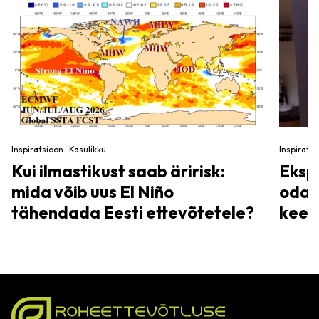
Inspiratsioon
Kasulikku
Inspirats
Kui ilmastikust saab äririsk:
Eksp
mida võib uus El Niño
odav
tähendada Eesti ettevõtetele?
keem