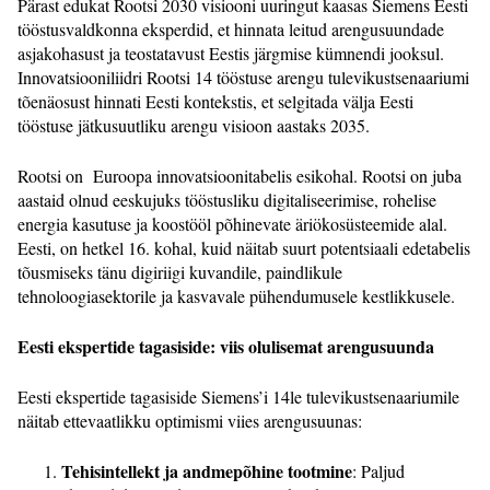
Pärast edukat Rootsi 2030 visiooni uuringut kaasas Siemens Eesti
tööstusvaldkonna eksperdid, et hinnata leitud arengusuundade
asjakohasust ja teostatavust Eestis järgmise kümnendi jooksul.
Innovatsiooniliidri Rootsi 14 tööstuse arengu tulevikustsenaariumi
tõenäosust hinnati Eesti kontekstis, et selgitada välja Eesti
tööstuse jätkusuutliku arengu visioon aastaks 2035.
Rootsi on Euroopa innovatsioonitabelis esikohal. Rootsi on juba
aastaid olnud eeskujuks tööstusliku digitaliseerimise, rohelise
energia kasutuse ja koostööl põhinevate äriökosüsteemide alal.
Eesti, on hetkel 16. kohal, kuid näitab suurt potentsiaali edetabelis
tõusmiseks tänu digiriigi kuvandile, paindlikule
tehnoloogiasektorile ja kasvavale pühendumusele kestlikkusele.
Eesti ekspertide tagasiside: viis olulisemat arengusuunda
Eesti ekspertide tagasiside Siemens’i 14le tulevikustsenaariumile
näitab ettevaatlikku optimismi viies arengusuunas:
Tehisintellekt ja andmepõhine tootmine
: Paljud