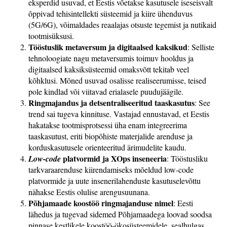
eksperdid usuvad, et Eestis võetakse kasutusele iseseisvalt
õppivad tehisintellekti süsteemid ja kiire ühenduvus
(5G/6G), võimaldades reaalajas otsuste tegemist ja nutikaid
tootmisüksusi.
Tööstuslik metaversum ja digitaalsed kaksikud
: Selliste
tehnoloogiate nagu metaversumis toimuv hooldus ja
digitaalsed kaksiksüsteemid omaksvõtt tekitab veel
kõhklusi. Mõned usuvad osalisse realiseerumisse, teised
pole kindlad või viitavad erialasele puudujäägile.
Ringmajandus ja detsentraliseeritud taaskasutus
: See
trend sai tugeva kinnituse. Vastajad ennustavad, et Eestis
hakatakse tootmisprotsessi üha enam integreerima
taaskasutust, eriti biopõhiste materjalide arenduse ja
korduskasutusele orienteeritud ärimudelite kaudu.
platvormid ja XOps inseneeria
Low-code
: Tööstusliku
tarkvaraarenduse kiirendamiseks mõeldud low-code
platvormide ja uute insenerilahenduste kasutuselevõttu
nähakse Eestis olulise arengusuunana.
Põhjamaade koostöö ringmajanduse nimel
: Eesti
lähedus ja tugevad sidemed Põhjamaadega loovad soodsa
pinnase kestlikele koostöö-ökosüsteemidele, sealhulgas