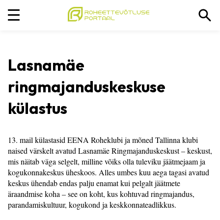
Lasnamäe
ringmajanduskeskuse
külastus
13. mail külastasid EENA Roheklubi ja mõned Tallinna klubi
naised värskelt avatud Lasnamäe Ringmajanduskeskust – keskust,
mis näitab väga selgelt, milline võiks olla tuleviku jäätmejaam ja
kogukonnakeskus üheskoos. Alles umbes kuu aega tagasi avatud
keskus ühendab endas palju enamat kui pelgalt jäätmete
äraandmise koha – see on koht, kus kohtuvad ringmajandus,
parandamiskultuur, kogukond ja keskkonnateadlikkus.