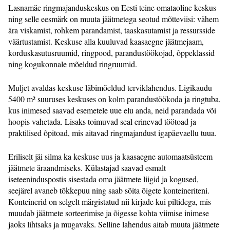
Lasnamäe ringmajanduskeskus on Eesti teine omataoline keskus
ning selle eesmärk on muuta jäätmetega seotud mõtteviisi: vähem
ära viskamist, rohkem parandamist, taaskasutamist ja ressursside
väärtustamist. Keskuse alla kuuluvad kaasaegne jäätmejaam,
korduskasutusruumid, ringpood, parandustöökojad, õppeklassid
ning kogukonnale mõeldud ringruumid.
Muljet avaldas keskuse läbimõeldud terviklahendus. Ligikaudu
5400 m² suuruses keskuses on kolm parandustöökoda ja ringtuba,
kus inimesed saavad esemetele uue elu anda, neid parandada või
hoopis vahetada. Lisaks toimuvad seal erinevad töötoad ja
praktilised õpitoad, mis aitavad ringmajandust igapäevaellu tuua.
Eriliselt jäi silma ka keskuse uus ja kaasaegne automaatsüsteem
jäätmete äraandmiseks. Külastajad saavad esmalt
iseteeninduspostis sisestada oma jäätmete liigid ja kogused,
seejärel avaneb tõkkepuu ning saab sõita õigete konteineriteni.
Konteinerid on selgelt märgistatud nii kirjade kui piltidega, mis
muudab jäätmete sorteerimise ja õigesse kohta viimise inimese
jaoks lihtsaks ja mugavaks. Selline lahendus aitab muuta jäätmete