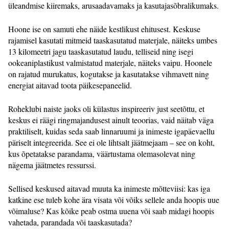
üleandmise kiiremaks, arusaadavamaks ja kasutajasõbralikumaks.
Hoone ise on samuti ehe näide kestlikust ehitusest. Keskuse
rajamisel kasutati mitmeid taaskasutatud materjale, näiteks umbes
13 kilomeetri jagu taaskasutatud laudu, telliseid ning isegi
ookeaniplastikust valmistatud materjale, näiteks vaipu. Hoonele
on rajatud murukatus, kogutakse ja kasutatakse vihmavett ning
energiat aitavad toota päikesepaneelid.
Roheklubi naiste jaoks oli külastus inspireeriv just seetõttu, et
keskus ei räägi ringmajandusest ainult teoorias, vaid näitab väga
praktiliselt, kuidas seda saab linnaruumi ja inimeste igapäevaellu
päriselt integreerida. See ei ole lihtsalt jäätmejaam – see on koht,
kus õpetatakse parandama, väärtustama olemasolevat ning
nägema jäätmetes ressurssi.
Sellised keskused aitavad muuta ka inimeste mõtteviisi: kas iga
katkine ese tuleb kohe ära visata või võiks sellele anda hoopis uue
võimaluse? Kas kõike peab ostma uuena või saab midagi hoopis
vahetada, parandada või taaskasutada?