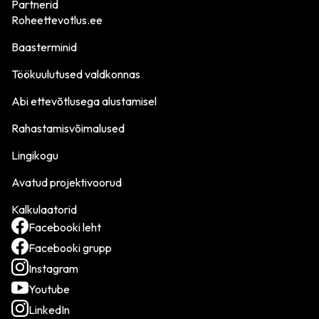
Partnerid
Roheettevotlus.ee
Baasterminid
Töökuulutused valdkonnas
Abi ettevõtlusega alustamisel
Rahastamisvõimalused
Lingikogu
Avatud projektivoorud
Kalkulaatorid
Facebooki leht
Facebooki grupp
Instagram
Youtube
LinkedIn