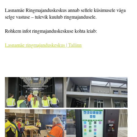
Lasnamäe Ringmajanduskeskus annab sellele küsimusele väga
selge vastuse – tulevik kuulub ringmajandusele.
Rohkem infot ringmajanduskeskuse kohta leiab:
Lasnamäe ringmajanduskeskus | Tallinn