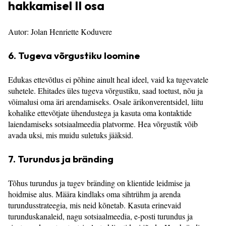
hakkamisel II osa
Autor: Jolan Henriette Koduvere
6. Tugeva võrgustiku loomine
Edukas ettevõtlus ei põhine ainult heal ideel, vaid ka tugevatele
suhetele. Ehitades üles tugeva võrgustiku, saad toetust, nõu ja
võimalusi oma äri arendamiseks. Osale ärikonverentsidel, liitu
kohalike ettevõtjate ühendustega ja kasuta oma kontaktide
laiendamiseks sotsiaalmeedia platvorme. Hea võrgustik võib
avada uksi, mis muidu suletuks jääksid.
7. Turundus ja bränding
Tõhus turundus ja tugev bränding on klientide leidmise ja
hoidmise alus. Määra kindlaks oma sihtrühm ja arenda
turundusstrateegia, mis neid kõnetab. Kasuta erinevaid
turunduskanaleid, nagu sotsiaalmeedia, e-posti turundus ja