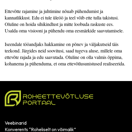
Ettevõtte rajamine ja juhtimine nõuab pühendumist ja
kannatlikkust. Edu ei tule üleöö ja teel võib ette tulla takistusi.
Oluline on hoida sihikindlust ja mitte loobuda raskuste ees.
Usalda oma visiooni ja pühendu oma eesmärkide saavutamisele.
Iseendale tööandjaks hakkamine on põnev ja väljakutseid täis
teekond. Järgides neid soovitusi, saad tugeva aluse, millele oma
ettevõte rajada ja edu saavutada. Oluline on olla valmis õppima,
kohanema ja pühenduma, et oma ettevõtlusunistused realiseerida.
Veebinarid
Konverents “Roheliselt on võimalik”