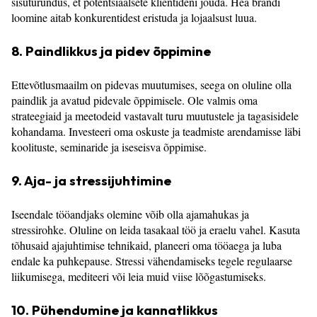
sisuturundus, et potentsiaalsete klientideni jõuda. Hea brändi
loomine aitab konkurentidest eristuda ja lojaalsust luua.
8. Paindlikkus ja pidev õppimine
Ettevõtlusmaailm on pidevas muutumises, seega on oluline olla
paindlik ja avatud pidevale õppimisele. Ole valmis oma
strateegiaid ja meetodeid vastavalt turu muutustele ja tagasisidele
kohandama. Investeeri oma oskuste ja teadmiste arendamisse läbi
koolituste, seminaride ja iseseisva õppimise.
9. Aja- ja stressijuhtimine
Iseendale tööandjaks olemine võib olla ajamahukas ja
stressirohke. Oluline on leida tasakaal töö ja eraelu vahel. Kasuta
tõhusaid ajajuhtimise tehnikaid, planeeri oma tööaega ja luba
endale ka puhkepause. Stressi vähendamiseks tegele regulaarse
liikumisega, mediteeri või leia muid viise lõõgastumiseks.
10. Pühendumine ja kannatlikkus