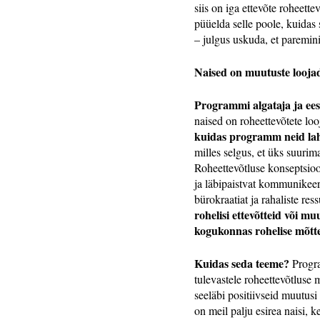
siis on iga ettevõte roheette
püüelda selle poole, kuidas
– julgus uskuda, et paremini
Naised on muutuste looja
Programmi algataja ja eest
naised on roheettevõtete lo
kuidas programm neid la
milles selgus, et üks suuri
Roheettevõtluse konseptsio
ja läbipaistvat kommunikeeri
bürokraatiat ja rahaliste res
rohelisi ettevõtteid või 
kogukonnas rohelise mõttev
Kuidas seda teeme?
Progra
tulevastele roheettevõtluse
seeläbi positiivseid muutusi 
on meil palju esirea naisi, k