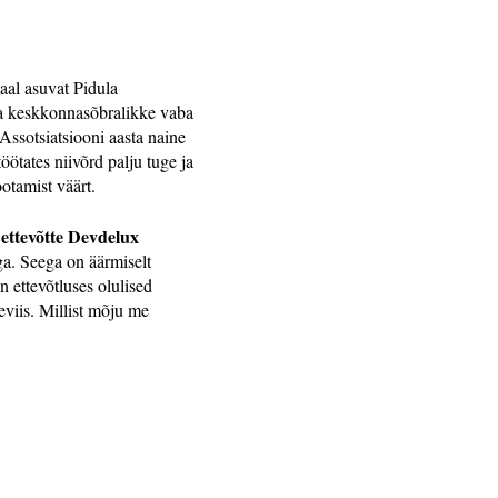
maal asuvat Pidula
 ja keskkonnasõbralikke vaba
 Assotsiatsiooni aasta naine
öötates niivõrd palju tuge ja
otamist väärt.
ettevõtte Devdelux
ga. Seega on äärmiselt
 ettevõtluses olulised
eviis. Millist mõju me