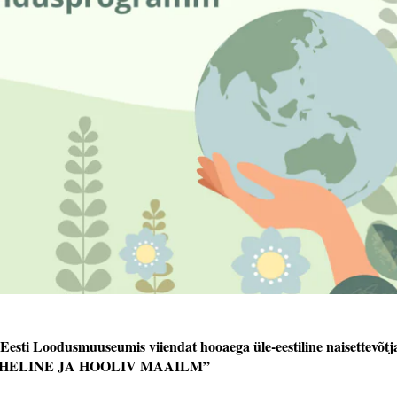
s Eesti Loodusmuuseumis viiendat hooaega üle-eestiline naisettevõ
 – ROHELINE JA HOOLIV MAAILM”