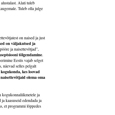
alustalast. Alati tuleb
kaugemale. Tuleb olla julge
ttevõtjatest on naised ja just
sed on väljakutsed ja
ööre ja naisettevõtjad”,
nseptsiooni tõlgendamine
.
rimine Eestis vajab selget
s, näevad selles pelgalt
 kogukonda, kes loovad
 naisettevõtjaid olema oma
 kogukonnaliikmetele ja
d ja kaasuseid edendada ja
s, et programmi lõppedes