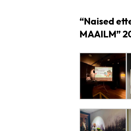
“Naised et
MAAILM” 20