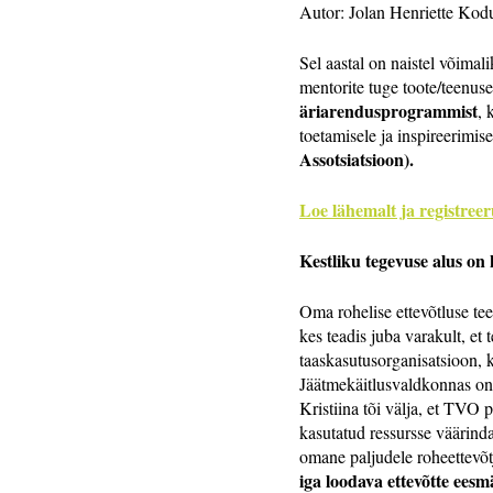
Autor: Jolan Henriette Kod
Sel aastal on naistel võimal
mentorite tuge toote/teenus
äriarendusprogrammist
, 
toetamisele ja inspireerimis
Assotsiatsioon).
Loe lähemalt ja registreer
Kestliku tegevuse alus on k
Oma rohelise ettevõtluse te
kes teadis juba varakult, e
taaskasutusorganisatsioon, 
Jäätmekäitlusvaldkonnas on
Kristiina tõi välja, et TVO 
kasutatud ressursse väärind
omane paljudele roheettevõtj
iga loodava ettevõtte ees