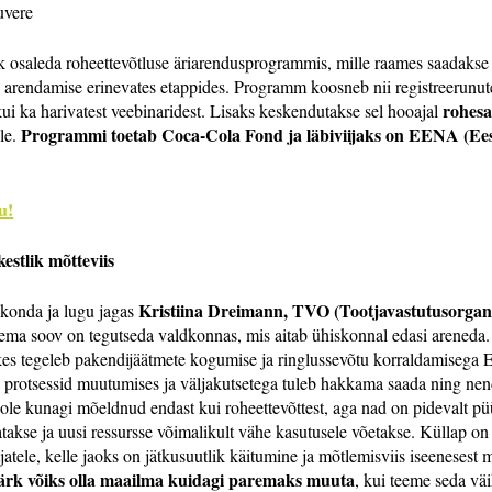
uvere
ik osaleda roheettevõtluse äriarendusprogrammis, mille raames saadakse p
e arendamise erinevates etappides. Programm koosneb nii registreerun
rohesa
kui ka harivatest veebinaridest. Lisaks keskendutakse sel hooajal
Programmi toetab Coca-Cola Fond ja läbiviijaks on EENA (Eesti
ele.
u!
estlik mõtteviis
Kristiina Dreimann, TVO (Tootjavastutusorganis
ekonda ja lugu jagas
t tema soov on tegutseda valdkonnas, mis aitab ühiskonnal edasi arened
kes tegeleb pakendijäätmete kogumise ja ringlussevõtu korraldamisega E
 protsessid muutumises ja väljakutsetega tuleb hakkama saada ning nen
pole kunagi mõeldnud endast kui roheettevõttest, aga nad on pidevalt püü
atakse ja uusi ressursse võimalikult vähe kasutusele võetakse. Küllap o
atele, kelle jaoks on jätkusuutlik käitumine ja mõtlemisviis iseenesest mõ
märk võiks olla maailma kuidagi paremaks muuta
, kui teeme seda väik