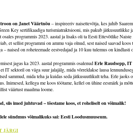
atroon on Janet Väärtnõu
– inspireeriv naisettevõtja, kes juhib Saare
reen Key sertifikaadiga turismiatraktsiooni, mis pakub jätkusuutlikke
t osales programmis 2023. aastal ja lisaks oli ta Eesti Ettevõtlike Naiste
leiab, et sellist programmi on ammu vaja olnud, sest naised saavad koos t
a – naised on roheteemade eestvedajad ja 10 kuu tulemus on kindlasti o
Erle Raudsepp, IT 
isest jagas ka 2023. aastal programmis osalenud
 et IT sektoril on väga suur jalajälg, mida võrreldakse lausa lennunduse
sed sammud, mida teha ja kuidas seda jätkusuutlikult teha. Erle jaoks on
us. Inimesed, kellega me koos töötame, kellel on ühine eesmärk ja mõtt
list väärtust maailma loome.
ad, siis imed juhtuvad – tõestame koos, et roheliselt on võimalik!
ellele sündmus võimalikuks sai: Eesti Loodusmuuseum.
 JÄRGI