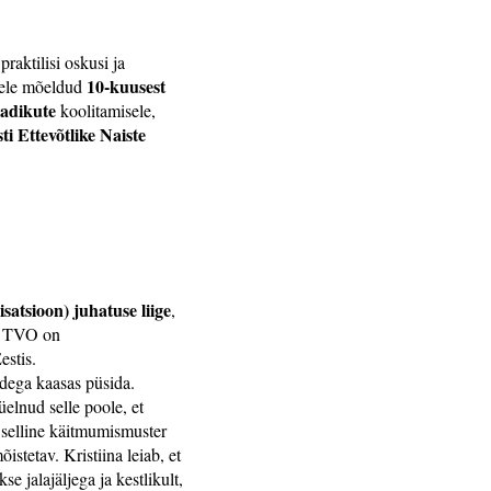
raktilisi oskusi ja
10-kuusest
utele mõeldud
adikute
koolitamisele,
 Ettevõtlike Naiste
atsioon) juhatuse liige
,
a. TVO on
estis.
dega kaasas püsida.
elnud selle poole, et
n selline käitmumismuster
istetav. Kristiina leiab, et
se jalajäljega ja kestlikult,