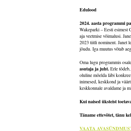
Edulood
2024. aasta programmi p
Wakeparki – Eesti esimest G
aja veetmise võimalusi. Jane
2023 tiitli nominent. Janet 
jõudu. Iga muutus võtab aeg
Oma lugu programmis osalem
asutaja ja juht.
Erle tõdeb,
oluline mõelda läbi konkreet
inimesed, keskkond ja väärt
keskkonnale avaldame ja mil
Kui naised üksteist toetav
Täname ettevõtet, tänu k
VAATA AVASÜNDMUST