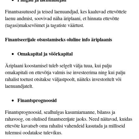
Finantsasutused ja teised laenuandjad, kes kaaluvad ettevõttele
laenu andmist, soovivad näha äriplaani, et hinnata ettevõtte
(tagasi)maksevõimet ja tagatiste väärtust.
Finantseerijale otsustamiseks oluline info äriplaanis
Omakapital ja võõrkapital
Äriplaani koostamisel tuleb selgelt välja tuua, kui palju
omakapitali on ettevõtja valmis ise investeerima ning kui palju
rahalist toetust otsitakse väljastpoolt, näiteks investoritelt või
laenuandjatelt.
Finantsprognoosid
Finantsprognoosid, sealhulgas kasumiaruanne, bilanss ja
rahavoog, on olulised finantseerijate jaoks. Need näitavad, kuidas
ettevõte kavatseb oma rahalisi vahendeid kasutada ja milliseid
tulemusi oodatakse tulevikus.