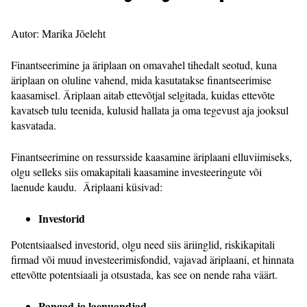
Autor: Marika Jõeleht
Finantseerimine ja äriplaan on omavahel tihedalt seotud, kuna
äriplaan on oluline vahend, mida kasutatakse finantseerimise
kaasamisel. Äriplaan aitab ettevõtjal selgitada, kuidas ettevõte
kavatseb tulu teenida, kulusid hallata ja oma tegevust aja jooksul
kasvatada.
Finantseerimine on ressursside kaasamine äriplaani elluviimiseks,
olgu selleks siis omakapitali kaasamine investeeringute või
laenude kaudu. Äriplaani küsivad:
Investorid
Potentsiaalsed investorid, olgu need siis äriinglid, riskikapitali
firmad või muud investeerimisfondid, vajavad äriplaani, et hinnata
ettevõtte potentsiaali ja otsustada, kas see on nende raha väärt.
Pangad ja laenuandjad