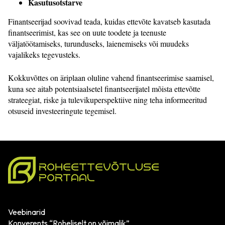
Kasutusotstarve
Finantseerijad soovivad teada, kuidas ettevõte kavatseb kasutada
finantseerimist, kas see on uute toodete ja teenuste
väljatöötamiseks, turunduseks, laienemiseks või muudeks
vajalikeks tegevusteks.
Kokkuvõttes on äriplaan oluline vahend finantseerimise saamisel,
kuna see aitab potentsiaalsetel finantseerijatel mõista ettevõtte
strateegiat, riske ja tulevikuperspektiive ning teha informeeritud
otsuseid investeeringute tegemisel.
Veebinarid
Konverents “Roheliselt on võimalik”