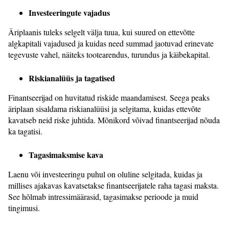
Investeeringute vajadus
Äriplaanis tuleks selgelt välja tuua, kui suured on ettevõtte
algkapitali vajadused ja kuidas need summad jaotuvad erinevate
tegevuste vahel, näiteks tootearendus, turundus ja käibekapital.
Riskianalüüs ja tagatised
Finantseerijad on huvitatud riskide maandamisest. Seega peaks
äriplaan sisaldama riskianalüüsi ja selgitama, kuidas ettevõte
kavatseb neid riske juhtida. Mõnikord võivad finantseerijad nõuda
ka tagatisi.
Tagasimaksmise kava
Laenu või investeeringu puhul on oluline selgitada, kuidas ja
millises ajakavas kavatsetakse finantseerijatele raha tagasi maksta.
See hõlmab intressimäärasid, tagasimakse perioode ja muid
tingimusi.