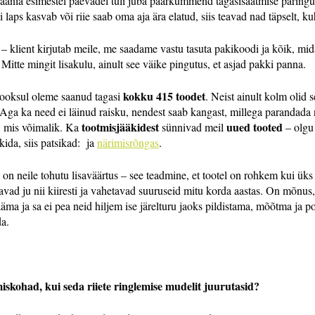
ania esimestel päevadel tuli juba paarkümmend tagasisaatmise päringut
i laps kasvab või riie saab oma aja ära elatud, siis teavad nad täpselt, k
 – klient kirjutab meile, me saadame vastu tasuta pakikoodi ja kõik, mida
Mitte mingit lisakulu, ainult see väike pingutus, et asjad pakki panna.
kokku 415 toodet
ooksul oleme saanud tagasi
. Neist ainult kolm olid 
 Aga ka need ei läinud raisku, nendest saab kangast, millega parandada nä
tootmisjääkidest
uued tooted
, mis võimalik. Ka
sünnivad meil
– olgu
ida, siis patsikad: ja
närimisrõngas
.
ee on neile tohutu lisaväärtus – see teadmine, et tootel on rohkem kui üks
avad ju nii kiiresti ja vahetavad suuruseid mitu korda aastas. On mõnus, 
jääma ja sa ei pea neid hiljem ise järelturu jaoks pildistama, mõõtma ja p
da.
iskohad, kui seda riiete ringlemise mudelit juurutasid?