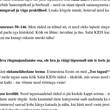
ebide haarempüksid ja beebisall – need on siiani täpselt samasugusena a
mugavad ja väga praktilised
. Lisaks kõigele muule, hoiavad need ka
suuruses 50–146
. Meie riided on tehtud nii, et need oleks lapsele mug
id paelu ega krutskeid. Kõik on lihtne, turvaline ja ilus. Safal KIDS ka
 kui ma kunagi oskasin uneski näha!
va ringmajandamise osa, ole hea ja räägi täpsemalt mis te teete ja
südamelähedane teema
„Too tagasi!
ästi
. Esimestena Eestis on meil
d meile tagasi saata kõik Safal KIDSi riided – ükskõik, mis seisus nee
pisut katki – me võtame need rõõmuga vastu!
poe krediiti
. Need tagasisaadetud riided ei jää kuskile kappi seisma –
ame uuele ringile. Seda kasutatud riiete kategooriat saab uudistada ka
s inimesed saavad kohe käega katsuda ja näha, kui hästi need vastu peav
b koheselt usaldust meie riiete vastu.