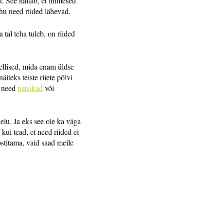
. See näitab, et inimesed
uhu need riided lähevad.
 tal teha tuleb, on riided
sellised, mida enam üldse
iteks teiste riiete põlvi
 need
patsikad
või
 elu. Ja eks see ole ka väga
kui tead, et need riided ei
ostitama, vaid saad meile