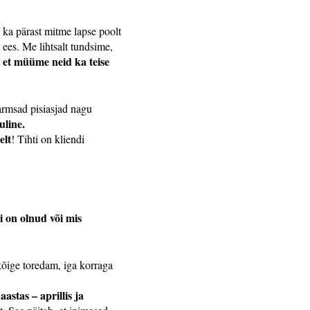
d ka pärast mitme lapse poolt
d ees. Me lihtsalt tundsime,
, et müüme neid ka teise
armsad pisiasjad nagu
uline.
elt
! Tihti on kliendi
i on olnud või mis
kõige toredam, iga korraga
stas – aprillis ja