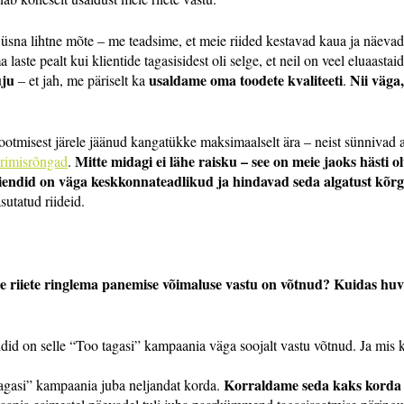
lt üsna lihtne mõte – me teadsime, et meie riided kestavad kaua ja näeva
laste pealt kui klientide tagasisidest oli selge, et neil on veel eluaastai
uju
usaldame oma toodete kvaliteeti
Nii väga
– et jah, me päriselt ka
.
tootmisest järele jäänud kangatükke maksimaalselt ära – neist sünnivad 
Mitte midagi ei lähe raisku – see on meie jaoks hästi ol
rimisrõngad
.
iendid on väga keskkonnateadlikud ja hindavad seda algatust kõrg
sutatud riideid.
lle riiete ringlema panemise võimaluse vastu on võtnud? Kuidas huv
ndid on selle “Too tagasi” kampaania väga soojalt vastu võtnud. Ja mis 
Korraldame seda kaks korda aa
tagasi” kampaania juba neljandat korda.