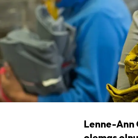
Lenne-Ann O
olemas olnud