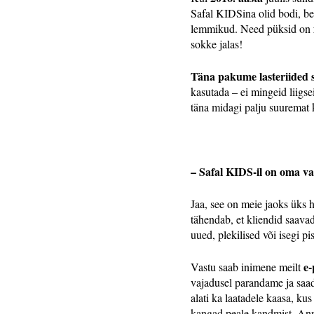
Safal KIDSina olid bodi, be
lemmikud. Need püksid on
sokke jalas!
Täna pakume lasteriided 
kasutada – ei mingeid liigse
täna midagi palju suuremat
– Safal KIDS-il on oma vah
Jaa, see on meie jaoks üks h
tähendab, et kliendid saava
uued, plekilised või isegi 
e-
Vastu saab inimene meilt
vajadusel parandame ja saad
alati ka laatadele kaasa, ku
kangad peale kandmist. Anna