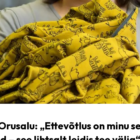
rusalu: „Ettevõtlus on minu se
 – see lihtsalt leidis tee välja