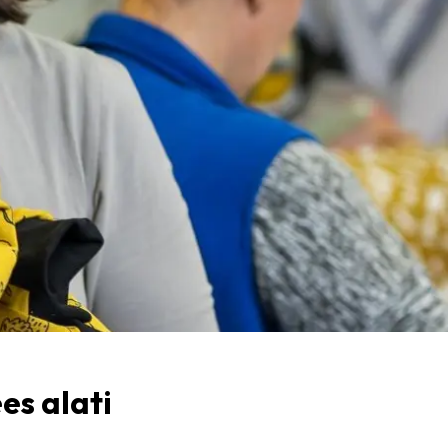
es alati
“