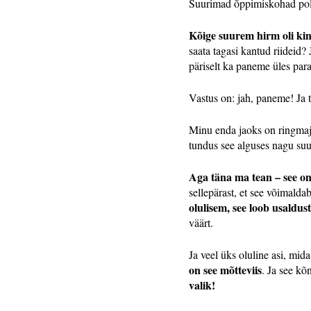
Suurimad õppimiskohad poln
Kõige suurem hirm oli kin
saata tagasi kantud riideid
päriselt ka paneme üles par
Vastus on: jah, paneme! Ja
Minu enda jaoks on ringmaj
tundus see alguses nagu suur
Aga täna ma tean – see on
sellepärast, et see võimald
olulisem, see loob usaldust
väärt.
Ja veel üks oluline asi, mid
on see mõtteviis
. Ja see kõ
valik!