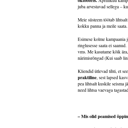
oktoobris.
Aprillikuu kampa
juba arvestavad sellega – ku
Meie süsteem töötab lihtsalt
kokku panna ja meile saata. 
Esimese kolme kampaania j
ringlusesse saata ei saanud.
vms. Me kasutame kõik ära
närimisrõngad (Kui saab link
Kliendid ütlevad tihti, et s
praktiline
, sest lapsed kasv
pea lihtsalt kuskile seisma 
need lihtsa vaevaga tagasta
– Mis olid peamised õppim