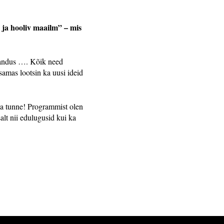
 ja hooliv maailm” – mis
ajandus …. Kõik need
samas lootsin ka uusi ideid
ea tunne! Programmist olen
alt nii edulugusid kui ka