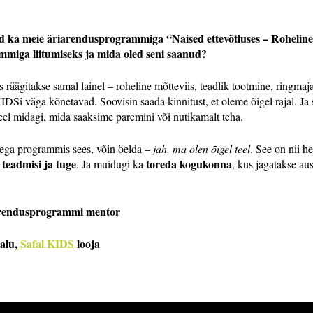
d ka meie äriarendusprogrammiga “Naised ettevõtluses – Roheline
ammiga liitumiseks ja mida oled seni saanud?
s räägitakse samal lainel – roheline mõtteviis, teadlik tootmine, ringm
DSi väga kõnetavad. Soovisin saada kinnitust, et oleme õigel rajal. Ja 
veel midagi, mida saaksime paremini või nutikamalt teha.
aega programmis sees, võin öelda –
jah, ma olen õigel teel
. See on nii h
 teadmisi ja tuge
toreda kogukonna
. Ja muidugi ka
, kus jagatakse aus
iarendusprogrammi mentor
alu,
Safal KIDS
looja