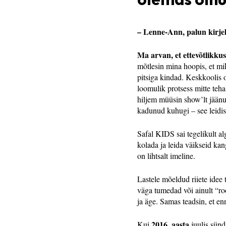
– Lenne-Ann, palun kirjeld
Ma arvan, et ettevõtlikkus
mõtlesin mina hoopis, et mik
pitsiga kindad. Keskkoolis 
loomulik protsess mitte teha
hiljem müüsin show’lt jäänud
kadunud kuhugi – see leidis 
Safal KIDS sai tegelikult a
kolada ja leida väikseid ka
on lihtsalt imeline.
Lastele mõeldud riiete idee
väga tumedad või ainult “ro
ja äge. Samas teadsin, et en
2016. aasta
Kui
juulis sünd