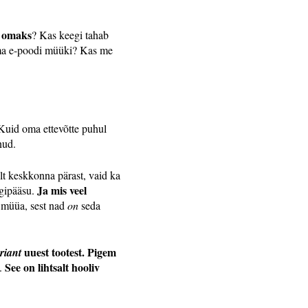
a omaks
? Kas keegi tahab
 oma e-poodi müüki? Kas me
 Kuid oma ettevõtte puhul
nud.
ult keskkonna pärast, vaid ka
Ja mis veel
igipääsu.
i müüa, sest nad
on
seda
uuest tootest. Pigem
riant
See on lihtsalt hooliv
t.