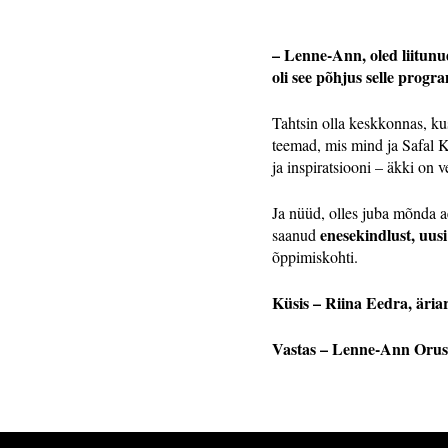
– Lenne-Ann, oled liitunu
oli see põhjus selle progr
Tahtsin olla keskkonnas, ku
teemad, mis mind ja Safal KI
ja inspiratsiooni – äkki on 
Ja nüüd, olles juba mõnda 
enesekindlust, uusi
saanud
õppimiskohti.
Küsis – Riina Eedra, är
Vastas – Lenne-Ann Orus