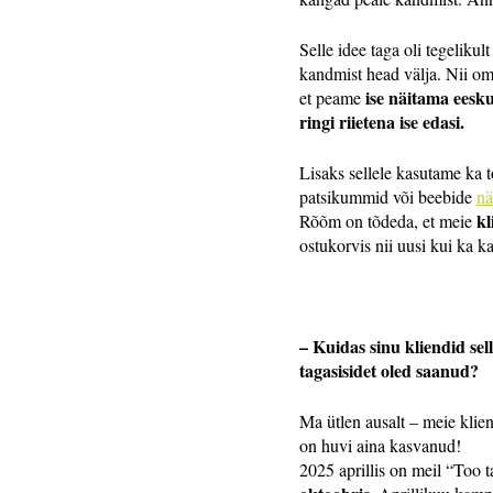
Selle idee taga oli tegeliku
kandmist head välja. Nii oma 
ise
näitama eesk
et peame
ringi riietena ise edasi.
Lisaks sellele kasutame ka 
patsikummid või beebide
nä
kl
Rõõm on tõdeda, et meie
ostukorvis nii uusi kui ka ka
– Kuidas sinu kliendid se
tagasisidet oled saanud?
Ma ütlen ausalt – meie klie
on huvi aina kasvanud!
2025 aprillis on meil “Too 