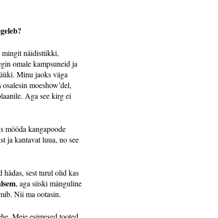
egeleb?
 mingit näidistükki,
 tegin omale kampsuneid ja
müüki. Minu jaoks väga
 ja osalesin moeshow’del,
laanile. Aga see kirg ei
ldis mööda kangapoode
t ja kantavat luua, no see
hädas, sest turul olid kas
alsem
, aga siiski mänguline
imib. Nii ma ootasin.
he. Meie esimesed tooted