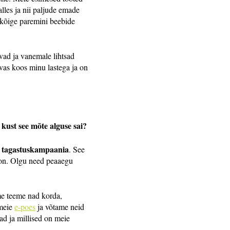
lles ja nii paljude emade
 kõige paremini beebide
avad ja vanemale lihtsad
svas koos minu lastega ja on
 kust see mõte alguse sai?
“ tagastuskampaania
. See
d on. Olgu need peaaegu
 me teeme nad korda,
 meie
e-poes
ja võtame neid
ad ja millised on meie