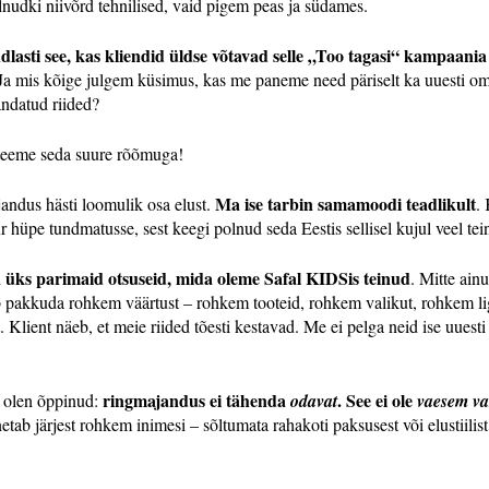
udki niivõrd tehnilised, vaid pigem peas ja südames.
dlasti see, kas kliendid üldse võtavad selle „Too tagasi“ kampaani
? Ja mis kõige julgem küsimus, kas me paneme need päriselt ka uuesti
andatud riided?
 teeme seda suure rõõmuga!
Ma ise tarbin samamoodi teadlikult
andus hästi loomulik osa elust.
.
 hüpe tundmatusse, sest keegi polnud seda Eestis sellisel kujul veel tei
 üks parimaid otsuseid, mida oleme Safal KIDSis teinud
. Mitte ain
ab pakkuda rohkem väärtust – rohkem tooteid, rohkem valikut, rohkem l
. Klient näeb, et meie riided tõesti kestavad. Me ei pelga neid ise uuest
ringmajandus ei tähenda
. See ei ole
a olen õppinud:
odavat
vaesem va
netab järjest rohkem inimesi – sõltumata rahakoti paksusest või elustiilis