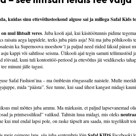
a, kuidas sinu ettevõtlusteekond alguse sai ja millega Safal Kids t
 on mul lihtsalt veres
. Juba kooli ajal, kui käsitöötunnis pidime tegema
s raisata aega lappidele, teeks juba päris asja! Nii ma juba põhikoolis
osalesin ka Supernoova moeshow’l ja paljud need riided läksid pärast 
 asju kappi või sahtlisse seisma. Ülikooli ajal tegin samuti tellimustöid
 rõivaid, kuni tuli kontoritöö-periood ja ettevõtlus jäi veidikeseks tahap
tee minuni jälle tagasi.
lguse Safal Fashion’ina – ma õmblesin rõngassalle naistele. Mulle mee
ngajuppe, mida “päästa”. See tunne, kui saad ühest kangast midagi kaunis
 tiksus mul mõttes juba ammu. Ma märkasin, et paljud lapsevanemad olid 
neutra
osad ja printsessilikud” valikud. Tahtsin luua midagi, mis oleks
ne kui mul endal lapsi pole, on raske täpselt aru saada, mis tegelikult to
Safal KIDS
is meie esimene laps, siis juba septembris lõin
Facebooki le